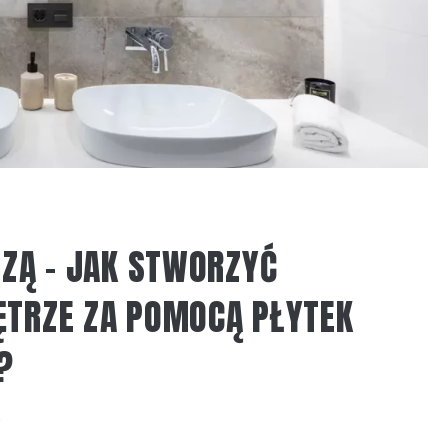
SZĄ – JAK STWORZYĆ
ĘTRZE ZA POMOCĄ PŁYTEK
?
6