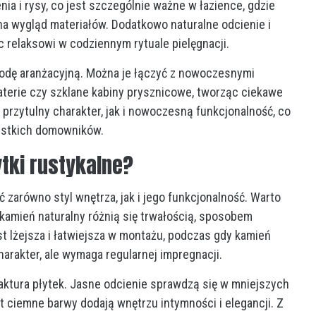
ia i rysy, co jest szczególnie ważne w łazience, gdzie
a wygląd materiałów. Dodatkowo naturalne odcienie i
c relaksowi w codziennym rytuale pielęgnacji.
bodę aranżacyjną. Można je łączyć z nowoczesnymi
aterie czy szklane kabiny prysznicowe, tworząc ciekawe
 przytulny charakter, jak i nowoczesną funkcjonalność, co
zystkich domowników.
tki rustykalne?
 zarówno styl wnętrza, jak i jego funkcjonalność. Warto
 kamień naturalny różnią się trwałością, sposobem
est lżejsza i łatwiejsza w montażu, podczas gdy kamień
arakter, ale wymaga regularnej impregnacji.
faktura płytek. Jasne odcienie sprawdzą się w mniejszych
BIZNES
t ciemne barwy dodają wnętrzu intymności i elegancji. Z