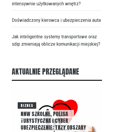
intensywnie użytkowanych wnętrz?
Doświadczony kierowca i ubezpieczenia auta
Jak inteligentne systemy transportowe oraz
sdip zmieniają oblicze komunikacji miejskiej?
AKTUALNIE PRZEGLĄDANE
BIZNES
NNW SZKOLNE, POLISA
BLOG
TURYSTYCZNA I CYBER
UBEZPIECZENIE: TRZY OBSZARY
NIEZALEŻ