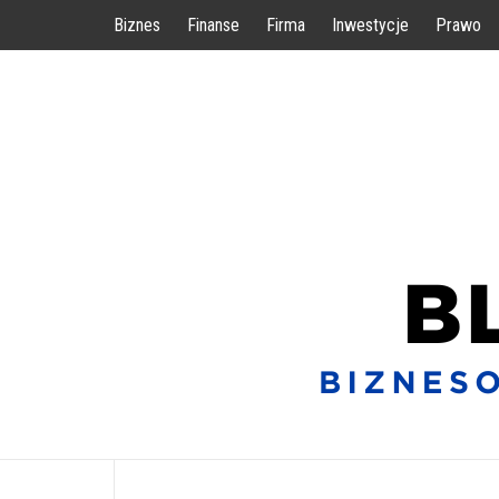
Przejdź
Biznes
Finanse
Firma
Inwestycje
Prawo
do
treści
BIZNESOWE WSKAZÓWKI DLA KAŻDEGO