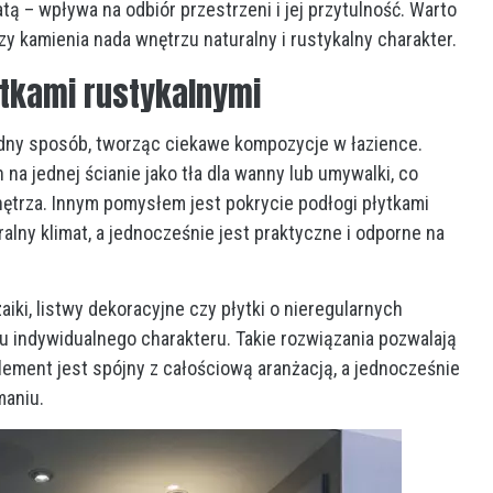
APLIKACJA WEBOWA CZY NATYW
tą – wpływa na odbiór przestrzeni i jej przytulność. Warto
— CO WYBRAĆ DLA SYSTEMU B2B
y kamienia nada wnętrzu naturalny i rustykalny charakter.
AUTOR
OLGA
2 LIPCA, 2026
NONE
ytkami rustykalnymi
dny sposób, tworząc ciekawe kompozycje w łazience.
a jednej ścianie jako tła dla wanny lub umywalki, co
trza. Innym pomysłem jest pokrycie podłogi płytkami
alny klimat, a jednocześnie jest praktyczne i odporne na
ki, listwy dekoracyjne czy płytki o nieregularnych
u indywidualnego charakteru. Takie rozwiązania pozwalają
element jest spójny z całościową aranżacją, a jednocześnie
maniu.