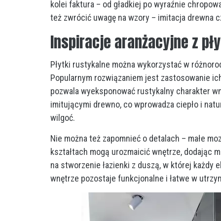
kolei faktura – od gładkiej po wyraźnie chropowa
też zwrócić uwagę na wzory – imitacja drewna cz
Inspiracje aranżacyjne z pł
Płytki rustykalne można wykorzystać w różnoro
Popularnym rozwiązaniem jest zastosowanie ich n
pozwala wyeksponować rustykalny charakter wnę
imitującymi drewno, co wprowadza ciepło i natur
wilgoć.
Nie można też zapomnieć o detalach – małe mozai
kształtach mogą urozmaicić wnętrze, dodając m
na stworzenie łazienki z duszą, w której każdy 
wnętrze pozostaje funkcjonalne i łatwe w utrzy