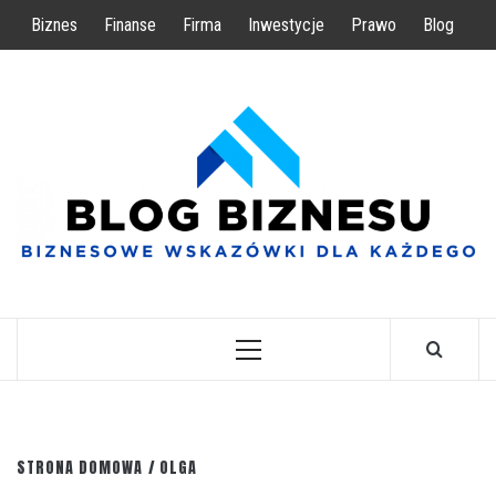
Przejdź
Biznes
Finanse
Firma
Inwestycje
Prawo
Blog
do
treści
BIZNESOWE WSKAZÓWKI DLA KAŻDEGO
Menu
główne
STRONA DOMOWA
OLGA