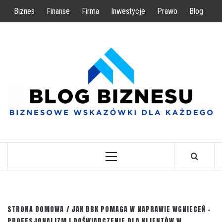
Przejdź
Biznes
Finanse
Firma
Inwestycje
Prawo
Blog
do
treści
BIZNESOWE WSKAZÓWKI DLA KAŻDEGO
Menu
główne
STRONA DOMOWA
JAK DBK POMAGA W NAPRAWIE WGNIECEŃ –
PROFESJONALIZM I DOŚWIADCZENIE DLA KLIENTÓW W