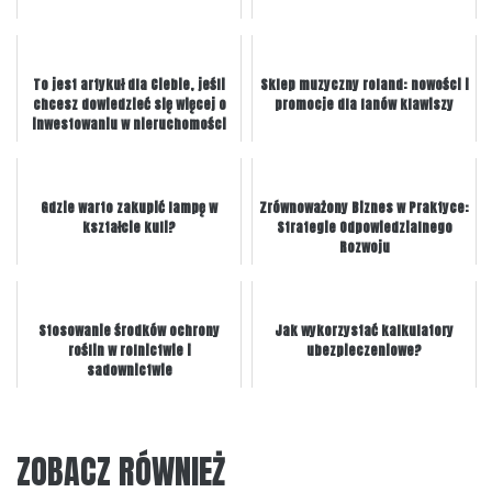
To jest artykuł dla Ciebie, jeśli
Sklep muzyczny roland: nowości i
chcesz dowiedzieć się więcej o
promocje dla fanów klawiszy
inwestowaniu w nieruchomości
Gdzie warto zakupić lampę w
Zrównoważony Biznes w Praktyce:
kształcie kuli?
Strategie Odpowiedzialnego
Rozwoju
Stosowanie środków ochrony
Jak wykorzystać kalkulatory
roślin w rolnictwie i
ubezpieczeniowe?
sadownictwie
ZOBACZ RÓWNIEŻ