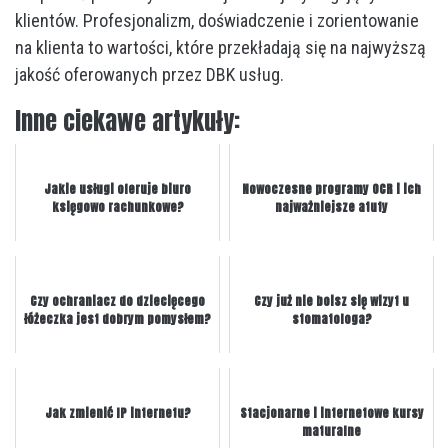
klientów. Profesjonalizm, doświadczenie i zorientowanie
na klienta to wartości, które przekładają się na najwyższą
jakość oferowanych przez DBK usług.
Inne ciekawe artykuły:
Jakie usługi oferuje biuro
Nowoczesne programy OCR i ich
księgowo rachunkowe?
najważniejsze atuty
Czy ochraniacz do dziecięcego
Czy już nie boisz się wizyt u
łóżeczka jest dobrym pomysłem?
stomatologa?
Jak zmienić IP internetu?
Stacjonarne i internetowe kursy
maturalne