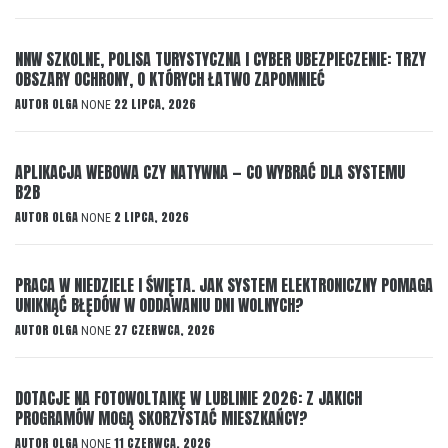
NNW SZKOLNE, POLISA TURYSTYCZNA I CYBER UBEZPIECZENIE: TRZY
OBSZARY OCHRONY, O KTÓRYCH ŁATWO ZAPOMNIEĆ
AUTOR
OLGA
22 LIPCA, 2026
NONE
APLIKACJA WEBOWA CZY NATYWNA — CO WYBRAĆ DLA SYSTEMU
B2B
AUTOR
OLGA
2 LIPCA, 2026
NONE
PRACA W NIEDZIELE I ŚWIĘTA. JAK SYSTEM ELEKTRONICZNY POMAGA
UNIKNĄĆ BŁĘDÓW W ODDAWANIU DNI WOLNYCH?
AUTOR
OLGA
27 CZERWCA, 2026
NONE
DOTACJE NA FOTOWOLTAIKĘ W LUBLINIE 2026: Z JAKICH
PROGRAMÓW MOGĄ SKORZYSTAĆ MIESZKAŃCY?
AUTOR
OLGA
11 CZERWCA, 2026
NONE