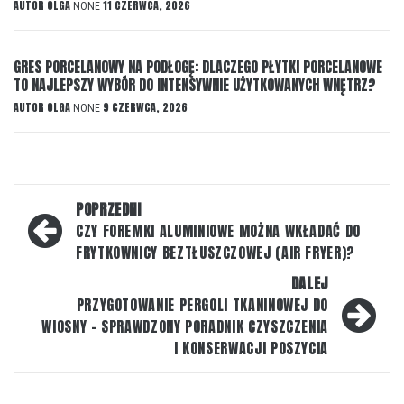
AUTOR
OLGA
11 CZERWCA, 2026
NONE
GRES PORCELANOWY NA PODŁOGĘ: DLACZEGO PŁYTKI PORCELANOWE
TO NAJLEPSZY WYBÓR DO INTENSYWNIE UŻYTKOWANYCH WNĘTRZ?
AUTOR
OLGA
9 CZERWCA, 2026
NONE
Nawigacja
POPRZEDNI
wpisu
CZY FOREMKI ALUMINIOWE MOŻNA WKŁADAĆ DO
FRYTKOWNICY BEZTŁUSZCZOWEJ (AIR FRYER)?
DALEJ
PRZYGOTOWANIE PERGOLI TKANINOWEJ DO
WIOSNY – SPRAWDZONY PORADNIK CZYSZCZENIA
I KONSERWACJI POSZYCIA