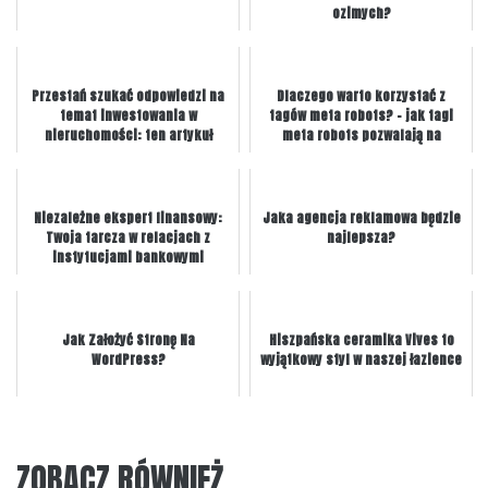
ozimych?
Przestań szukać odpowiedzi na
Dlaczego warto korzystać z
temat inwestowania w
tagów meta robots? – jak tagi
nieruchomości: ten artykuł
meta robots pozwalają na
zawiera je i nie tylko
kontrolowanie, któ...
Niezależne ekspert finansowy:
Jaka agencja reklamowa będzie
Twoja tarcza w relacjach z
najlepsza?
instytucjami bankowymi
Jak Założyć Stronę Na
Hiszpańska ceramika Vives to
WordPress?
wyjątkowy styl w naszej łazience
ZOBACZ RÓWNIEŻ