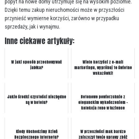
popyt na nowe domy utrzymuje się na wysokim poziomie.
Dzięki temu zakup nieruchomości może w przyszłości
przynieść wymierne korzyści, zarówno w przypadku
sprzedaży, jak i wynajmu.
Inne ciekawe artykuły:
W jaki sposób przechowywać
Wiele korzyści z e-mail
jabłka?
marketingu, wypróbuj te świetne
wskazówki!
Jakie środki czystości niezbędne
Betonowe powierzchnie z
są w hotelu?
eleganckim wykończeniem –
kolekcja reno w łazience
Kiedy Obchodzimy Dzień
W przeszłości mak bardzo
Bezpiecznego Internetu?
zniszczył twoje uprawy zbóż