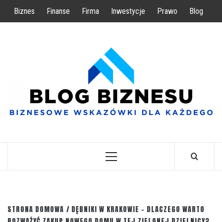
Przejdź
Biznes
Finanse
Firma
Inwestycje
Prawo
Blog
do
treści
BIZNESOWE WSKAZÓWKI DLA KAŻDEGO
Menu
główne
STRONA DOMOWA
DĘBNIKI W KRAKOWIE – DLACZEGO WARTO
ROZWAŻYĆ ZAKUP NOWEGO DOMU W TEJ ZIELONEJ DZIELNICY?