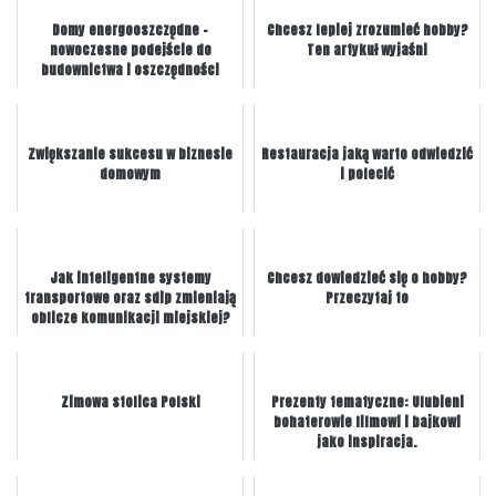
Domy energooszczędne –
Chcesz lepiej zrozumieć hobby?
nowoczesne podejście do
Ten artykuł wyjaśni
budownictwa i oszczędności
Zwiększanie sukcesu w biznesie
Restauracja jaką warto odwiedzić
domowym
i polecić
Jak inteligentne systemy
Chcesz dowiedzieć się o hobby?
transportowe oraz sdip zmieniają
Przeczytaj to
oblicze komunikacji miejskiej?
Zimowa stolica Polski
Prezenty tematyczne: Ulubieni
bohaterowie filmowi i bajkowi
jako inspiracja.