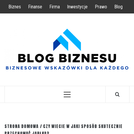
Przejdź
Biznes
Finanse
Firma
Inwestycje
Prawo
Blog
do
treści
BIZNESOWE WSKAZÓWKI DLA KAŻDEGO
Menu
główne
STRONA DOMOWA
CZY WIECIE W JAKI SPOSÓB SKUTECZNIE
PRZECHOWAĆ JABŁKA?