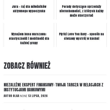
Jura - raj dla miłośników
Porady dotyczące sprzedaży
aktywnego wypoczynku
nieruchomości, z których każdy
może skorzystać
Wynajem busa warszawa:
Płytki Love You Navy – sposób na
elastyczność i mobilność dla
ciekawy wystrój w kuchni
każdej grupy
ZOBACZ RÓWNIEŻ
NIEZALEŻNE EKSPERT FINANSOWY: TWOJA TARCZA W RELACJACH Z
INSTYTUCJAMI BANKOWYMI
AUTOR
OLGA
13 LIPCA, 2026
NONE