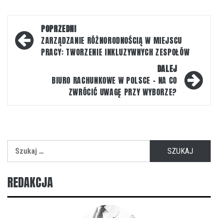
Nawigacja
POPRZEDNI
wpisu
ZARZĄDZANIE RÓŻNORODNOŚCIĄ W MIEJSCU
PRACY: TWORZENIE INKLUZYWNYCH ZESPOŁÓW
DALEJ
BIURO RACHUNKOWE W POLSCE – NA CO
ZWRÓCIĆ UWAGĘ PRZY WYBORZE?
Szukaj:
REDAKCJA