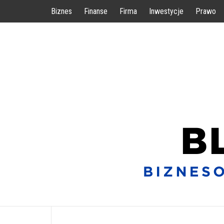
Przejdź
Biznes
Finanse
Firma
Inwestycje
Prawo
do
treści
BIZNESOWE WSKAZÓWKI DLA KAŻDEGO