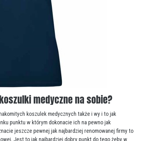
APLIKACJA WEBOWA CZY NATYW
— CO WYBRAĆ DLA SYSTEMU B2B
AUTOR
OLGA
2 LIPCA, 2026
NONE
 koszulki medyczne na sobie?
akomitych koszulek medycznych także i wy i to jak
ynku punktu w którym dokonacie ich na pewno jak
znacie jeszcze pewnej jak najbardziej renomowanej firmy to
towej. Jest to jak najbardziej dobry punkt do tego żeby w