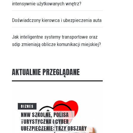
intensywnie użytkowanych wnętrz?
Doświadczony kierowca i ubezpieczenia auta
Jak inteligentne systemy transportowe oraz
sdip zmieniają oblicze komunikacji miejskiej?
AKTUALNIE PRZEGLĄDANE
BIZNES
NNW SZKOLNE, POLISA
BLOG
TURYSTYCZNA I CYBER
UBEZPIECZENIE: TRZY OBSZARY
NIEZALEŻ