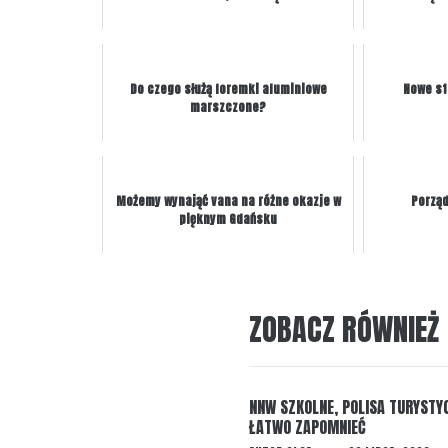
Do czego służą foremki aluminiowe
Nowe st
marszczone?
Możemy wynająć vana na różne okazje w
Porząd
pięknym Gdańsku
ZOBACZ RÓWNIEŻ
NNW SZKOLNE, POLISA TURYSTYC
ŁATWO ZAPOMNIEĆ