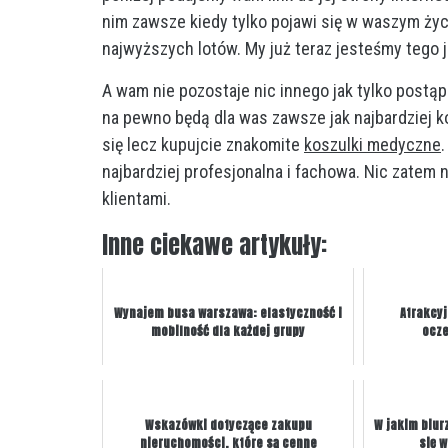
nim zawsze kiedy tylko pojawi się w waszym ży
najwyższych lotów. My już teraz jesteśmy tego j
A wam nie pozostaje nic innego jak tylko postąp
na pewno będą dla was zawsze jak najbardziej 
się lecz kupujcie znakomite
koszulki medyczne
najbardziej profesjonalna i fachowa. Nic zatem n
klientami.
Inne ciekawe artykuły:
Wynajem busa warszawa: elastyczność i
Atrakcy
mobilność dla każdej grupy
ocz
Wskazówki dotyczące zakupu
W jakim biur
nieruchomości, które są cenne
się w