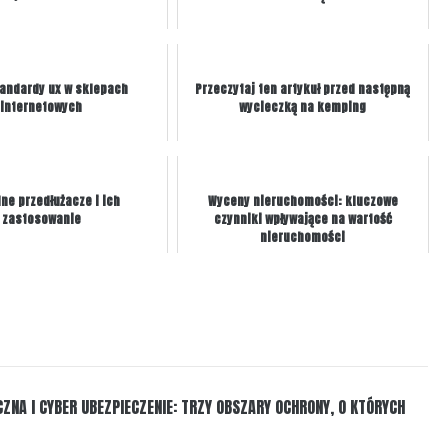
andardy ux w sklepach
Przeczytaj ten artykuł przed następną
internetowych
wycieczką na kemping
ne przedłużacze i ich
Wyceny nieruchomości: kluczowe
zastosowanie
czynniki wpływające na wartość
nieruchomości
ZNA I CYBER UBEZPIECZENIE: TRZY OBSZARY OCHRONY, O KTÓRYCH