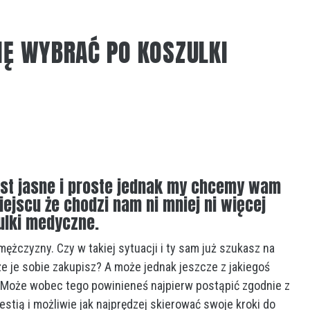
IĘ WYBRAĆ PO KOSZULKI
est jasne i proste jednak my chcemy wam
jscu że chodzi nam ni mniej ni więcej
zulki medyczne.
a mężczyzny. Czy w takiej sytuacji i ty sam już szukasz na
 je sobie zakupisz? A może jednak jeszcze z jakiegoś
 Może wobec tego powinieneś najpierw postąpić zgodnie z
estią i możliwie jak najprędzej skierować swoje kroki do