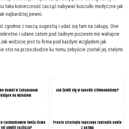
ciu taka konieczność zacząć nabywać koszulki medyczne jak
ak najbardziej pewni.
ić zgodnie z naszą sugestią i udać się tam na zakupy. One
konkretne i udane zatem pod żadnym pozorem nie wahajcie
. Jak widzicie jest to firma pod każdym względem jak
ie stoi na przeszkodzie ku temu żebyście zostali jej stałymi
jne domki w Zakopanem
Jak żywić się w sposób zrównoważony?
ekujące na wynajem
ze rachunkowym twoja firma
Proste strategie lepszego radzenia sobie
 tej chwili rozlicza?
z astmą