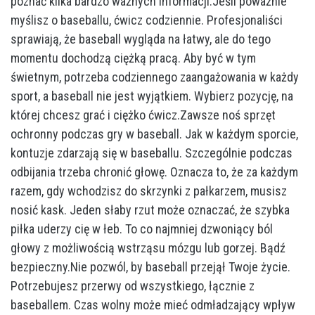
poznać kilka bardzo ważnych informacji.Jeśli poważnie
myślisz o baseballu, ćwicz codziennie. Profesjonaliści
sprawiają, że baseball wygląda na łatwy, ale do tego
momentu dochodzą ciężką pracą. Aby być w tym
świetnym, potrzeba codziennego zaangażowania w każdy
sport, a baseball nie jest wyjątkiem. Wybierz pozycję, na
której chcesz grać i ciężko ćwicz.Zawsze noś sprzęt
ochronny podczas gry w baseball. Jak w każdym sporcie,
kontuzje zdarzają się w baseballu. Szczególnie podczas
odbijania trzeba chronić głowę. Oznacza to, że za każdym
razem, gdy wchodzisz do skrzynki z pałkarzem, musisz
nosić kask. Jeden słaby rzut może oznaczać, że szybka
piłka uderzy cię w łeb. To co najmniej dzwoniący ból
głowy z możliwością wstrząsu mózgu lub gorzej. Bądź
bezpieczny.Nie pozwól, by baseball przejął Twoje życie.
Potrzebujesz przerwy od wszystkiego, łącznie z
baseballem. Czas wolny może mieć odmładzający wpływ