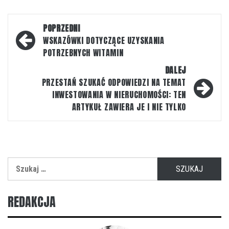
Nawigacja
POPRZEDNI
wpisu
WSKAZÓWKI DOTYCZĄCE UZYSKANIA
POTRZEBNYCH WITAMIN
DALEJ
PRZESTAŃ SZUKAĆ ODPOWIEDZI NA TEMAT
INWESTOWANIA W NIERUCHOMOŚCI: TEN
ARTYKUŁ ZAWIERA JE I NIE TYLKO
Szukaj:
REDAKCJA