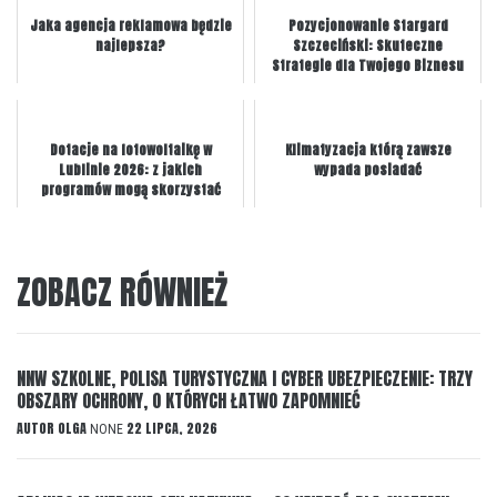
Jaka agencja reklamowa będzie
Pozycjonowanie Stargard
najlepsza?
Szczeciński: Skuteczne
Strategie dla Twojego Biznesu
Dotacje na fotowoltaikę w
Klimatyzacja którą zawsze
Lublinie 2026: z jakich
wypada posiadać
programów mogą skorzystać
mieszkańcy?
ZOBACZ RÓWNIEŻ
NNW SZKOLNE, POLISA TURYSTYCZNA I CYBER UBEZPIECZENIE: TRZY
OBSZARY OCHRONY, O KTÓRYCH ŁATWO ZAPOMNIEĆ
AUTOR
OLGA
22 LIPCA, 2026
NONE