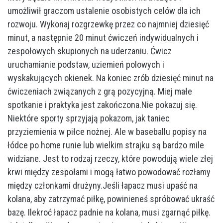
umożliwił graczom ustalenie osobistych celów dla ich
rozwoju. Wykonaj rozgrzewkę przez co najmniej dziesięć
minut, a następnie 20 minut ćwiczeń indywidualnych i
zespołowych skupionych na uderzaniu. Ćwicz
uruchamianie podstaw, uziemień polowych i
wyskakujących okienek. Na koniec zrób dziesięć minut na
ćwiczeniach związanych z grą pozycyjną. Miej małe
spotkanie i praktyka jest zakończona.Nie pokazuj się.
Niektóre sporty sprzyjają pokazom, jak taniec
przyziemienia w piłce nożnej. Ale w baseballu popisy na
łódce po home runie lub wielkim strajku są bardzo mile
widziane. Jest to rodzaj rzeczy, które powodują wiele złej
krwi między zespołami i mogą łatwo powodować rozłamy
między członkami drużyny.Jeśli łapacz musi upaść na
kolana, aby zatrzymać piłkę, powinieneś spróbować ukraść
bazę. Ilekroć łapacz padnie na kolana, musi zgarnąć piłkę.