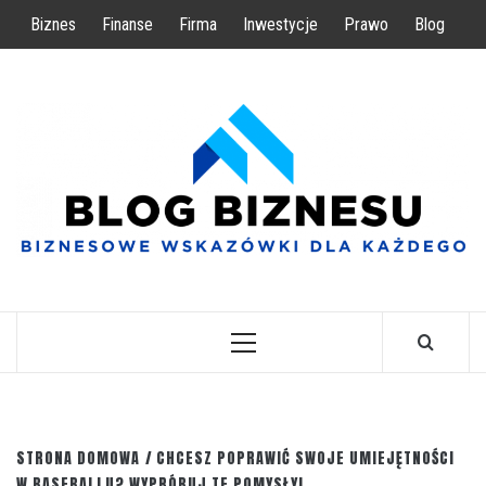
Przejdź
Biznes
Finanse
Firma
Inwestycje
Prawo
Blog
do
treści
BIZNESOWE WSKAZÓWKI DLA KAŻDEGO
Menu
główne
STRONA DOMOWA
CHCESZ POPRAWIĆ SWOJE UMIEJĘTNOŚCI
W BASEBALLU? WYPRÓBUJ TE POMYSŁY!