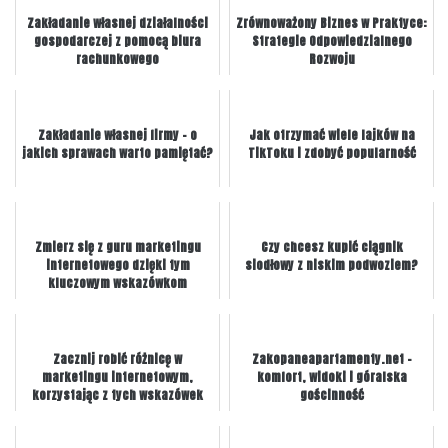
Zakładanie własnej działalności
Zrównoważony Biznes w Praktyce:
gospodarczej z pomocą biura
Strategie Odpowiedzialnego
rachunkowego
Rozwoju
Zakładanie własnej firmy – o
Jak otrzymać wiele lajków na
jakich sprawach warto pamiętać?
TikToku i zdobyć popularność
Zmierz się z guru marketingu
Czy chcesz kupić ciągnik
internetowego dzięki tym
siodłowy z niskim podwoziem?
kluczowym wskazówkom
Zacznij robić różnicę w
Zakopaneapartamenty.net –
marketingu internetowym,
komfort, widoki i góralska
korzystając z tych wskazówek
gościnność