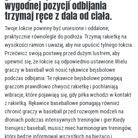
wygodnej pozycji odbijania
trzymaj ręce z dala od ciała.
Twoje łokcie powinny być uniesione i oddalone,
praktycznie równolegle do podłoża. Trzymaj rakietkę na
wysokości ramion i uważaj, aby nie upuścić tylnego łokcia.
Przećwicz swoją postawę przed dużym lustrem, aby
upewnić się, że łokcie są odpowiednio ustawione.Wielu
graczy w baseball woli nosić rękawice bejsbolowe
podczas odbijania. Te rękawice bejsbolowe pomagają
graczom prawidłowo chwycić rakietkę i pochłaniają
wibracje, które pojawiają się, gdy piłka wchodzi w kontakt
z rakietką. Rękawice baseballowe pomagają również
chronić graczy w baseball przed rozwojem modzeli na
dłoniach podczas intensywnych treningów i gier.Kiedy
trenujesz baseball, musisz mieć harmonogram treningów,
który będzie informował wszystkich na bieżąco i