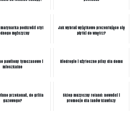
marynarka podkreśli styl
Jak wybrać wyjątkowo prezentujące się
dnego mężczyzny
płytki do wnętrz?
e pawilony tymczasowe i
Niedrogie i użyteczne plisy dla domu
mieszkalne
inno przekonać, do grilla
Sklep muzyczny roland: nowości i
gazowego?
promocje dla fanów klawiszy