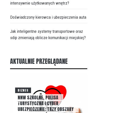
intensywnie użytkowanych wnętrz?
Doświadczony kierowca i ubezpieczenia auta
Jak inteligentne systemy transportowe oraz
sdip zmieniają oblicze komunikacji miejskiej?
AKTUALNIE PRZEGLĄDANE
BIZNES
NNW SZKOLNE, POLISA
BLOG
TURYSTYCZNA I CYBER
UBEZPIECZENIE: TRZY OBSZARY
NIEZALEŻ