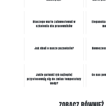
Dlaczego warto zainwestować w
Elegancka 
szkolenia dla pracowników
mo
Jak dbać o nasze paznokcie?
Nowoczesn
Jakie gatunki ryb najlepiej
Co nas pow
przystosowują się do zmian temperatury
wody?
ZOBACZ RÓWNIEŻ