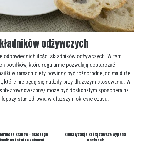
APLIKACJA WEBOWA CZY NATYW
— CO WYBRAĆ DLA SYSTEMU B2B
AUTOR
OLGA
2 LIPCA, 2026
NONE
składników odżywczych
ie odpowiednich ilości składników odżywczych. W tym
h posiłków, które regularnie pozwalają dostarczać
siłki w ramach diety powinny być różnorodne, co ma duże
t, które nie będą się nudziły przy dłuższym stosowaniu. W
posob-zrownowazony/
może być doskonałym sposobem na
 lepszy stan zdrowia w dłuższym okresie czasu.
piernicze Kraków – Dlaczego
Klimatyzacja którą zawsze wypada
tawić na lokalne zakupy?
posiadać