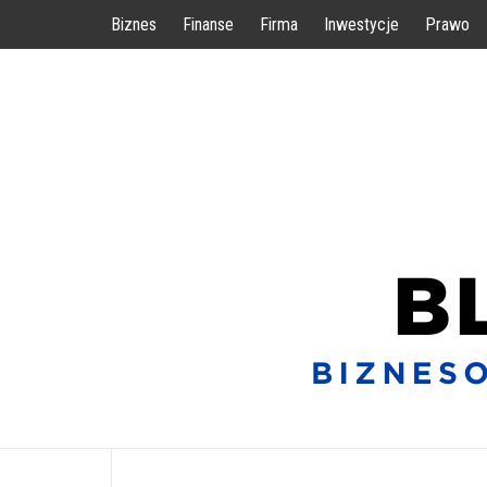
Przejdź
Biznes
Finanse
Firma
Inwestycje
Prawo
do
treści
BIZNESOWE WSKAZÓWKI DLA KAŻDEGO